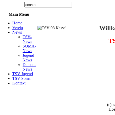
Main Menu
Home
Willk
Verein
News
TSV-
TS
News
SOMA-
News
Jugend-
News
Damen-
News
TSV Jugend
TSV Soma
Kontakt
(c) 
Hos