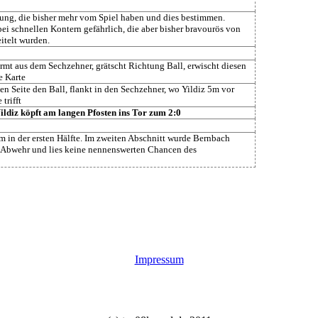
stung, die bisher mehr vom Spiel haben und dies bestimmen.
ei schnellen Kontern gefährlich, die aber bisher bravourös von
itelt wurden.
mt aus dem Sechzehner, grätscht Richtung Ball, erwischt diesen
e Karte
en Seite den Ball, flankt in den Sechzehner, wo Yildiz 5m vor
trifft
ldiz köpft am langen Pfosten ins Tor zum 2:0
m in der ersten Hälfte. Im zweiten Abschnitt wurde Bernbach
er Abwehr und lies keine nennenswerten Chancen des
Impressum