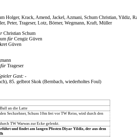
hum Holger, Krack, Amend, Jackel, Azmani, Schum Christian, Yildiz, 
, Peter, Trageser, Lotz, Börner, Wegmann, Kraft, Müller
ür
Christian Schum
chum
für
Cengiz Güven
kret Güven
mann
h
für
Trageser
Spieler Gast:
-
85. gelbrot Skok (Bernbach, wiederholtes Foul)
 Ball an die Latte
 den Sechzehner, Schuss 10m frei vor TW Reiss, wird durch den
 durch TW Warwas zur Ecke gelenkt.
ührt und findet am langen Pfosten Diyar Yildiz, der aus dem
ft