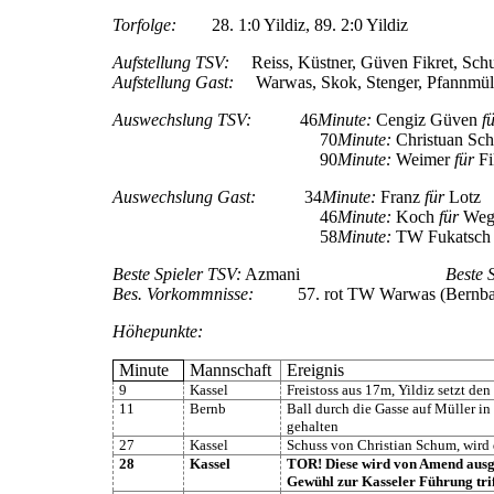
Torfolge:
28. 1:0 Yildiz, 89. 2:0 Yildiz
Aufstellung TSV:
Reiss, Küstner, Güven Fikret, Sc
Aufstellung Gast:
Warwas, Skok, Stenger, Pfannmüller
Auswechslung TSV:
46
Minute:
Cengiz Güven
f
70
Minute:
Christuan S
90
Minute:
Weimer
für
Fi
Auswechslung Gast:
34
Minute:
Franz
für
Lotz
46
Minute:
Koch
für
Weg
58
Minute:
TW Fukatsc
Beste Spieler TSV:
Azmani
Beste 
Bes. Vorkommnisse:
57. rot TW Warwas (Bernbach), 
Höhepunkte:
Minute
Mannschaft
Ereignis
9
Kassel
Freistoss aus 17m, Yildiz setzt den
11
Bernb
Ball durch die Gasse auf Müller in
gehalten
27
Kassel
Schuss von Christian Schum, wird
28
Kassel
TOR! Diese wird von Amend ausgef
Gewühl zur Kasseler Führung trif