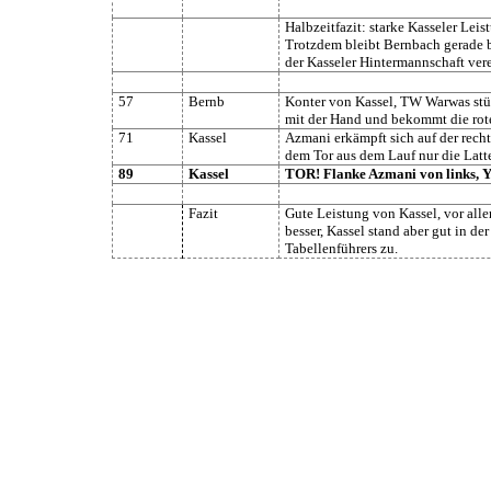
Halbzeitfazit: starke Kasseler Lei
Trotzdem bleibt Bernbach gerade b
der Kasseler Hintermannschaft vere
57
Bernb
Konter von Kassel, TW Warwas stür
mit der Hand und bekommt die rot
71
Kassel
Azmani erkämpft sich auf der recht
dem Tor aus dem Lauf nur die Latte 
89
Kassel
TOR! Flanke Azmani von links, Yi
Fazit
Gute Leistung von Kassel, vor alle
besser, Kassel stand aber gut in d
Tabellenführers zu.