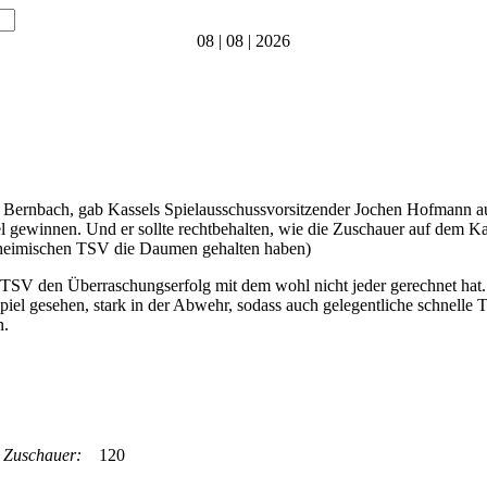
08 | 08 | 2026
us Bernbach, gab Kassels Spielausschussvorsitzender Jochen Hofmann a
el gewinnen. Und er sollte rechtbehalten, wie die Zuschauer auf dem K
m heimischen TSV die Daumen gehalten haben)
r TSV den Überraschungserfolg mit dem wohl nicht jeder gerechnet hat.
Spiel gesehen, stark in der Abwehr, sodass auch gelegentliche schnell
n.
l
Zuschauer:
120