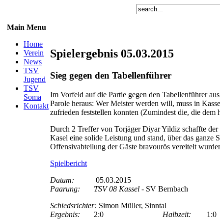
Main Menu
Home
Spielergebnis 05.03.2015
Verein
News
TSV
Sieg gegen den Tabellenführer
Jugend
TSV
Im Vorfeld auf die Partie gegen den Tabellenführer a
Soma
Parole heraus: Wer Meister werden will, muss in Kass
Kontakt
zufrieden feststellen konnten (Zumindest die, die de
Durch 2 Treffer von Torjäger Diyar Yildiz schaffte de
Kasel eine solide Leistung und stand, über das ganze 
Offensivabteilung der Gäste bravourös vereitelt wurde
Spielbericht
Datum:
05.03.2015
Paarung:
TSV 08 Kassel
- SV Bernbach
Schiedsrichter:
Simon Müller, Sinnta
Ergebnis:
2:0
Halbzeit:
1:0