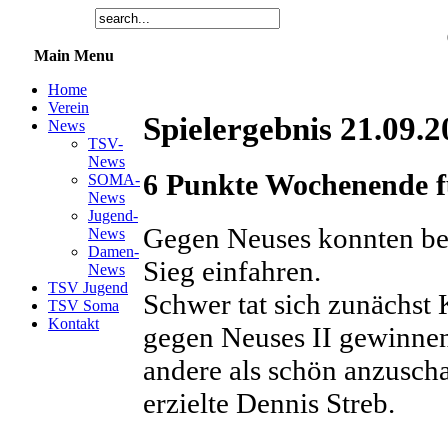
Main Menu
Home
Verein
Spielergebnis 21.09.
News
TSV-
News
6 Punkte Wochenende f
SOMA-
News
Jugend-
Gegen Neuses konnten be
News
Damen-
Sieg einfahren.
News
TSV Jugend
Schwer tat sich zunächst 
TSV Soma
Kontakt
gegen Neuses II gewinnen
andere als schön anzusch
erzielte Dennis Streb.