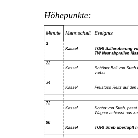
6
Höhepunkte:
Minute
Mannschaft
Ereignis
3
Kassel
TOR! Balleroberung von
TW Nest abprallen läss
22
Kassel
Schöner Ball von Streb i
vorbei
34
Kassel
Freistoss Reitz auf den
72
Kassel
Konter von Streb, passt 
Wagner schiesst aus kur
90
Kassel
TOR! Streb überlupft