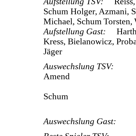
Aufstellung TSV:
Reiss
Schum Holger, Azmani, Sc
Michael, Schum Torsten,
Aufstellung Gast:
Harther
Kress, Bielanowicz, Proba
Jäger
Auswechslung TSV:
4
Amend
6
Schum
7
Auswechslung Gast:
3
Beste Spieler TSV:
Kü