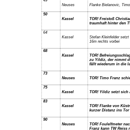
49
Neuses
Flanke Bielanovic, Timo
50
Kassel
TOR! Freistoß Christian
traumhaft hinter den T
64
Kassel
Stefan Kleinfelder setz
16m rechts vorbei
68
Kassel
TOR! Befreiungsschlag 
zu Yildiz, der nimmt d
fällt wiederum in die 
73
Neuses
TOR! Timo Franz schies
75
Kassel
TOR! Yildiz setzt sich
83
Kassel
TOR! Flanke von Küstne
kurzer Distanz ins Tor
90
Neuses
TOR! Foulelfmeter nac
Franz kann TW Reiss 